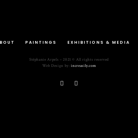
BOUT
PAINTINGS
EXHIBITIONS & MEDIA
Stéphanie Arpels – 2021 © All rights reserved
Web Design by:
increasily.com