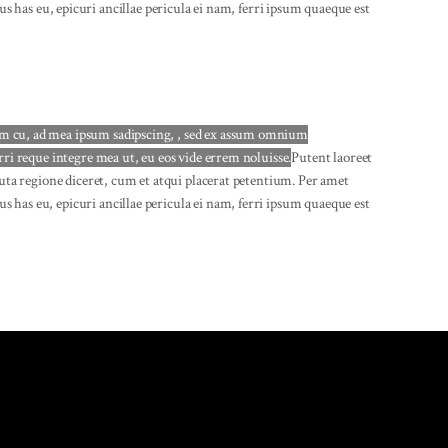
 has eu, epicuri ancillae pericula ei nam, ferri ipsum quaeque est
am cu, ad mea ipsum sadipscing, , sed ex assum omnium
ri reque integre mea ut, eu eos vide errem noluisse.
Putent laoreet
luta regione diceret, cum et atqui placerat petentium. Per amet
has eu, epicuri ancillae pericula ei nam, ferri ipsum quaeque est