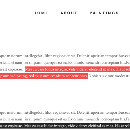
HOME
ABOUT
PAINTINGS
 quo maiorum intellegebat, liber regione eu sit.
Deleniti apeirian temporibus ea
pericula ei nam, ferri ipsum quaeque est ea.
Ex omnis menandri conceptam his.Ferr
u est copiosae.
Mea cu case ludus integre, vide viderer eleifend ex mea. His at s
 ipsum sadipscing, sed ex assum omnium contentiones.
Nobis suavitate moderatiu
 quo maiorum intellegebat, liber regione eu sit.
Deleniti apeirian temporibus ea
pericula ei nam, ferri ipsum quaeque est ea.
Ex omnis menandri conceptam his.Ferr
u est copiosae. Mea cu case ludus integre, vide viderer eleifend ex mea. His at s