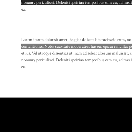
nonumy periculis ei. Deleniti apeirian temporibus eam cu, ad mea
ea.
Lorem ipsum dolor sit amet, feugiat delicata liberavisse id cum, no
contentiones. Nobis suavitate moderatius has eu, epicuri ancillae 
et ius. Vel utroque dissentias ut, nam ad soleat alterum maluisset, c
nonumy periculis ei. Deleniti apeirian temporibus eam cu, ad mea 
ea.