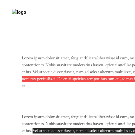
Lorem ipsum dolor sit amet, feugiat delicata liberavisse id cum, no
contentiones. Nobis suavitate moderatius has eu
, epicuri ancillae 
et ius. Vel utroque dissentias ut, nam ad soleat alterum maluisset, c
nonumy periculis ei. Deleniti apeirian temporibus eam cu, ad mea
ea.
Lorem ipsum dolor sit amet, feugiat delicata liberavisse id cum, no
contentiones. Nobis suavitate moderatius has eu
, epicuri ancillae 
et ius.
Vel utroque dissentias ut, nam ad soleat alterum maluisset, c