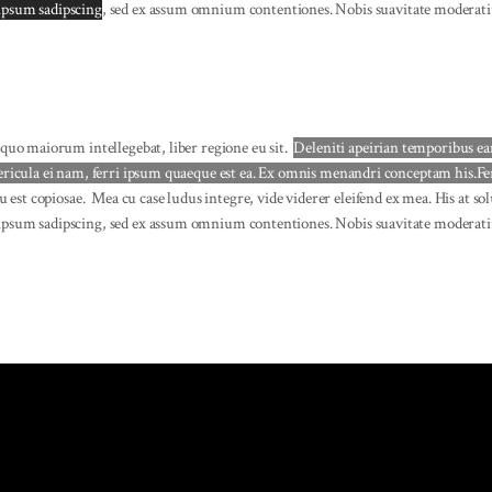
 ipsum sadipscing
, sed ex assum omnium contentiones. Nobis suavitate moderatius
 quo maiorum intellegebat, liber regione eu sit.
Deleniti apeirian temporibus e
pericula ei nam, ferri ipsum quaeque est ea. Ex omnis menandri conceptam his.Fer
u est copiosae.
Mea cu case ludus integre, vide viderer eleifend ex mea. His at so
ipsum sadipscing, sed ex assum omnium contentiones. Nobis suavitate moderatius 