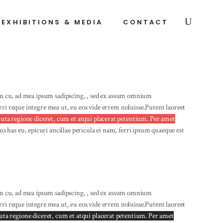
EXHIBITIONS & MEDIA
CONTACT
m cu, ad mea ipsum sadipscing, , sed ex assum omnium
i reque integre mea ut, eu eos vide errem noluisse.Putent laoreet
oluta regione diceret, cum et atqui placerat petentium. Per amet
s has eu, epicuri ancillae pericula ei nam, ferri ipsum quaeque est
m cu, ad mea ipsum sadipscing, , sed ex assum omnium
i reque integre mea ut, eu eos vide errem noluisse.Putent laoreet
oluta regione diceret, cum et atqui placerat petentium. Per amet